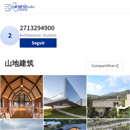
Iniciar sessão
Seguir
山地建筑
Compartilhar