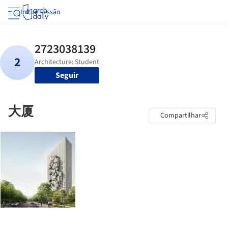
Iniciar sessão
Seguir
大厦
Compartilhar