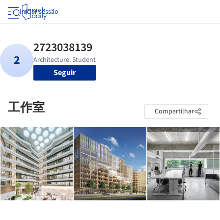
Iniciar sessão
Seguir
工作室
Compartilhar