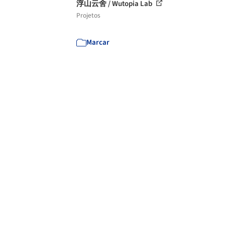
浮山云舍 / Wutopia Lab
Projetos
Marcar