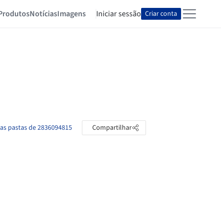
Produtos
Notícias
Imagens
Iniciar sessão
Criar conta
 as pastas de 2836094815
Compartilhar