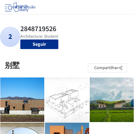
Iniciar sessão
Seguir
别墅
Compartilhar