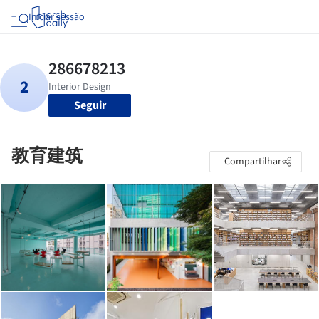
Iniciar sessão
Seguir
教育建筑
Compartilhar