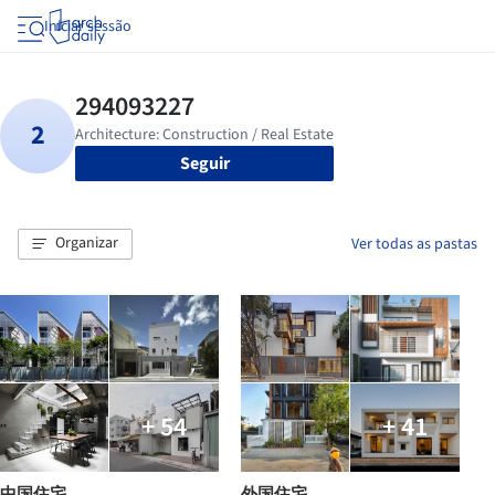
Iniciar sessão
Seguir
Organizar
Ver todas as pastas
+ 54
+ 41
中国住宅
外国住宅