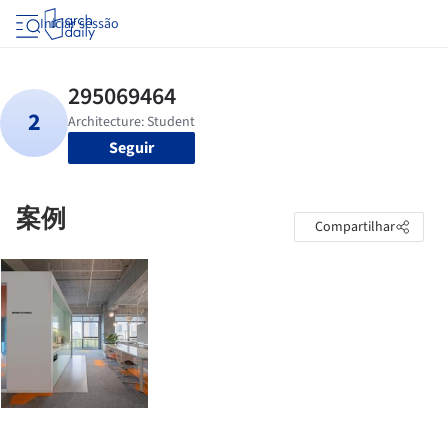
Iniciar sessão
Seguir
案例
Compartilhar