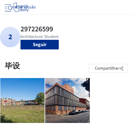
Iniciar sessão
Seguir
毕设
Compartilhar