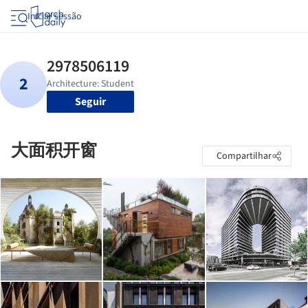
Iniciar sessão
Seguir
大面积开窗
Compartilhar