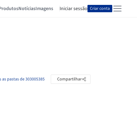
Produtos
Notícias
Imagens
Iniciar sessão
Criar conta
s as pastas de 303005385
Compartilhar