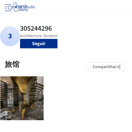
Iniciar sessão
Seguir
旅馆
Compartilhar