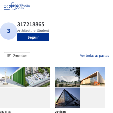
Iniciar sessão
Seguir
Organizar
Ver todas as pastas
幼儿园
体育馆