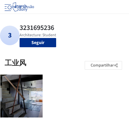
Iniciar sessão
Seguir
工业风
Compartilhar