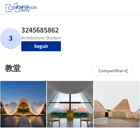
Iniciar sessão
Seguir
教堂
Compartilhar