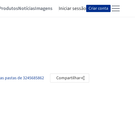
Produtos
Notícias
Imagens
Iniciar sessão
Criar conta
 as pastas de 3245685862
Compartilhar