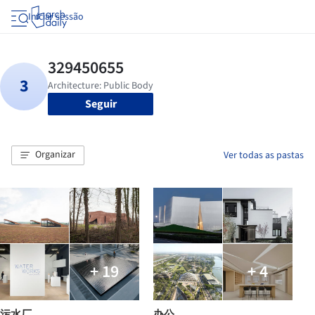
Iniciar sessão
Seguir
Organizar
Ver todas as pastas
+ 19
+ 4
污水厂
办公