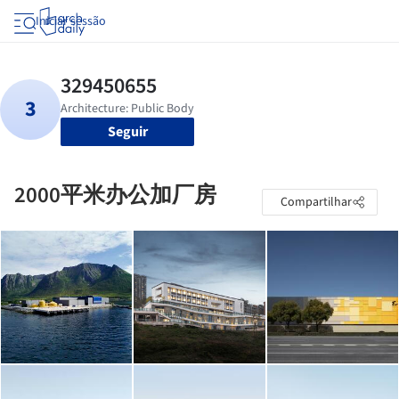
Iniciar sessão
Seguir
2000平米办公加厂房
Compartilhar