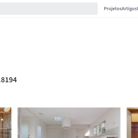
Projetos
Artigos
18194