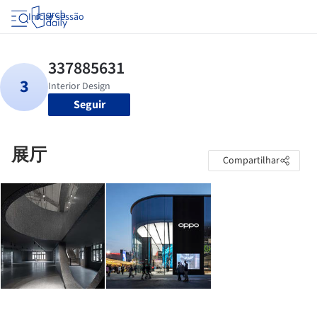
Iniciar sessão
Seguir
展厅
Compartilhar