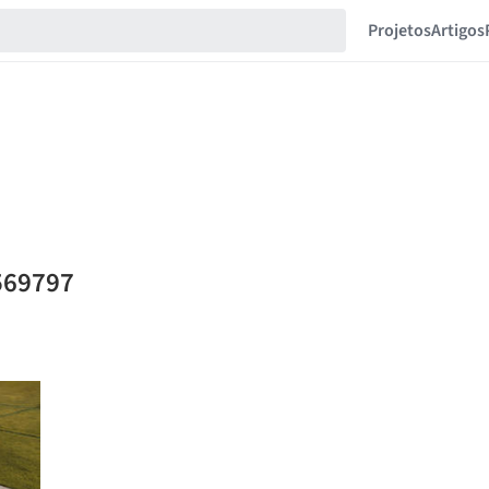
Projetos
Artigos
569797