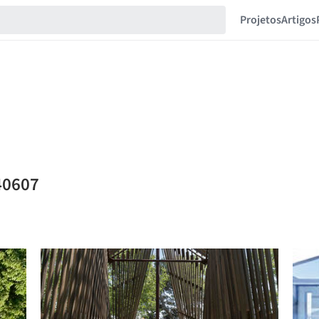
Projetos
Artigos
40607