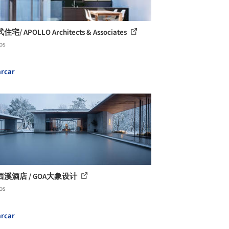
宅/ APOLLO Architects & Associates
os
rcar
溪酒店 / GOA大象设计
os
rcar