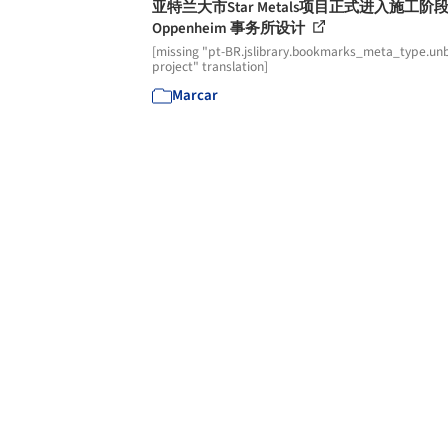
亚特兰大市Star Metals项目正式进入施工阶
Oppenheim 事务所设计
[missing "pt-BR.jslibrary.bookmarks_meta_type.unb
project" translation]
Marcar