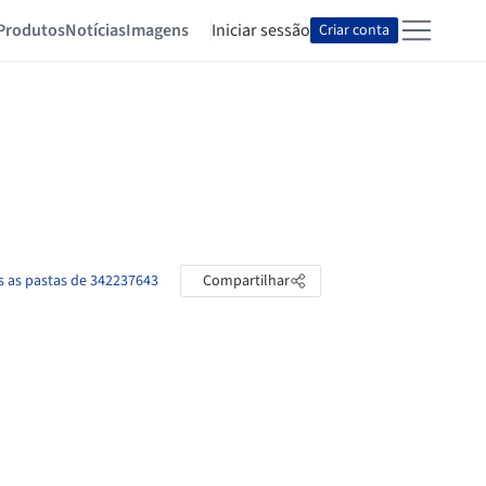
Produtos
Notícias
Imagens
Iniciar sessão
Criar conta
s as pastas de 342237643
Compartilhar