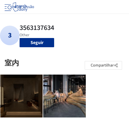
Iniciar sessão
Seguir
室内
Compartilhar