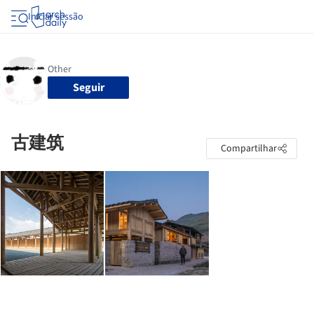
Iniciar sessão
Seguir
古建筑
Compartilhar