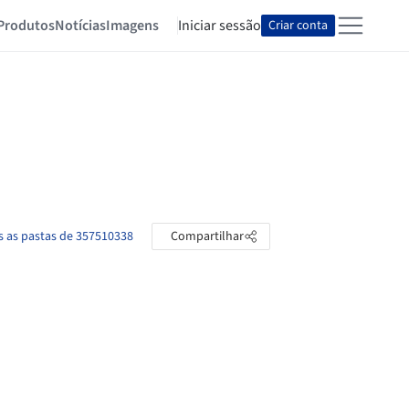
Produtos
Notícias
Imagens
Iniciar sessão
Criar conta
s as pastas de 357510338
Compartilhar