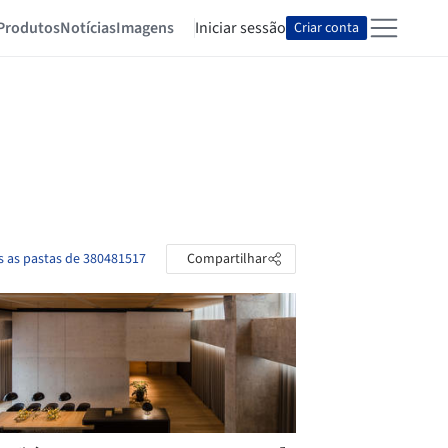
Produtos
Notícias
Imagens
Iniciar sessão
Criar conta
s as pastas de 380481517
Compartilhar