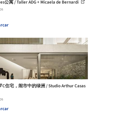
es公寓 / Taller ADG + Micaela de Bernardi
os
rcar
住宅，闹市中的绿洲 / Studio Arthur Casas
os
rcar