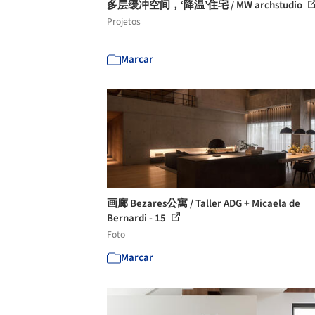
多层缓冲空间，‘降温’住宅 / MW archstudio
Projetos
Marcar
画廊 Bezares公寓 / Taller ADG + Micaela de
Bernardi - 15
Foto
Marcar