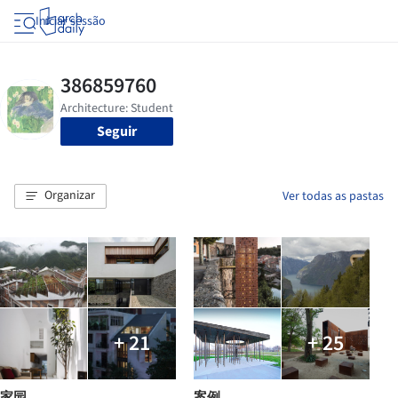
Iniciar sessão
Seguir
Organizar
Ver todas as pastas
+ 21
+ 25
家园
案例