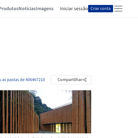
Produtos
Notícias
Imagens
Iniciar sessão
Criar conta
s as pastas de 406467210
Compartilhar