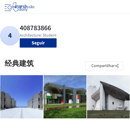
Iniciar sessão
Seguir
经典建筑
Compartilhar