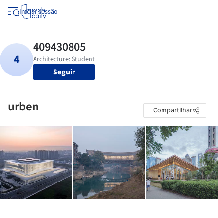
Iniciar sessão
Seguir
urben
Compartilhar