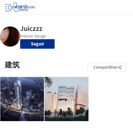
Iniciar sessão
Seguir
建筑
Compartilhar