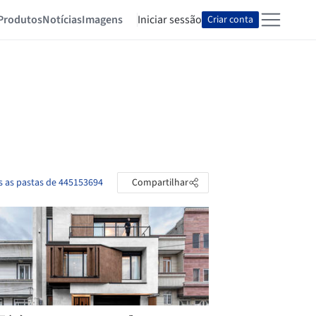
Produtos
Notícias
Imagens
Iniciar sessão
Criar conta
s as pastas de 445153694
Compartilhar