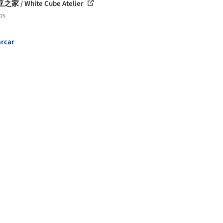
家 / White Cube Atelier
os
rcar