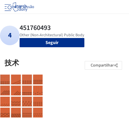
Iniciar sessão
Seguir
技术
Compartilhar