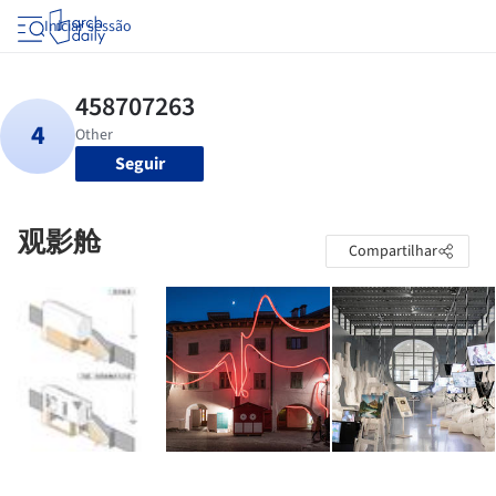
Iniciar sessão
Seguir
观影舱
Compartilhar