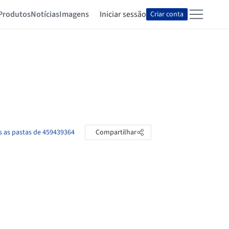
Produtos
Notícias
Imagens
Iniciar sessão
Criar conta
s as pastas de 459439364
Compartilhar