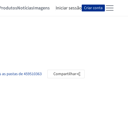
Produtos
Notícias
Imagens
Iniciar sessão
Criar conta
s as pastas de 459510363
Compartilhar