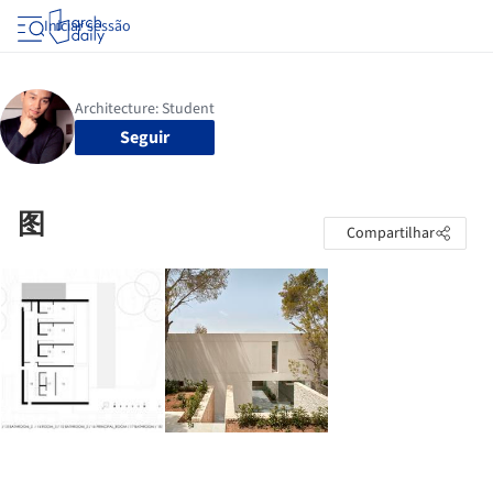
Iniciar sessão
Seguir
图
Compartilhar