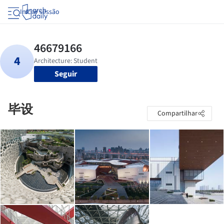
Iniciar sessão
Seguir
毕设
Compartilhar