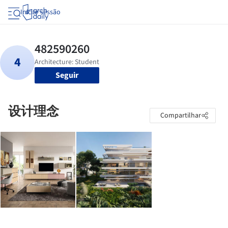
Iniciar sessão
Seguir
设计理念
Compartilhar