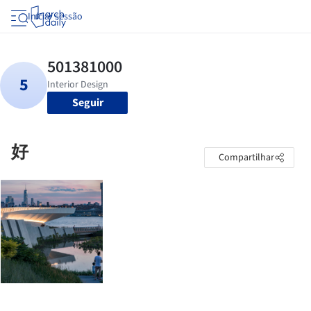
Iniciar sessão
Seguir
好
Compartilhar