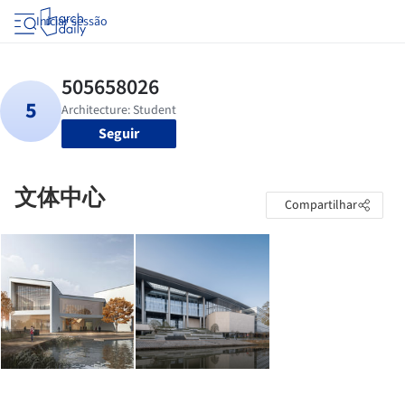
Iniciar sessão
Seguir
文体中心
Compartilhar