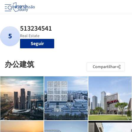
Iniciar sessão
Seguir
办公建筑
Compartilhar