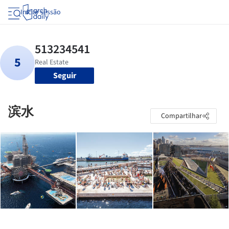
Iniciar sessão
Seguir
滨水
Compartilhar