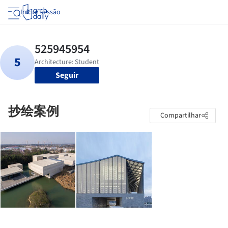
Iniciar sessão
Seguir
抄绘案例
Compartilhar