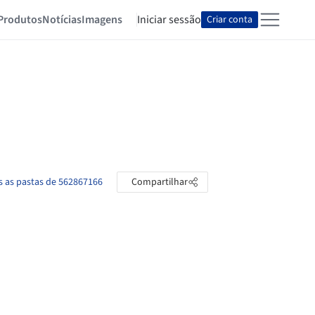
Produtos
Notícias
Imagens
Iniciar sessão
Criar conta
s as pastas de 562867166
Compartilhar