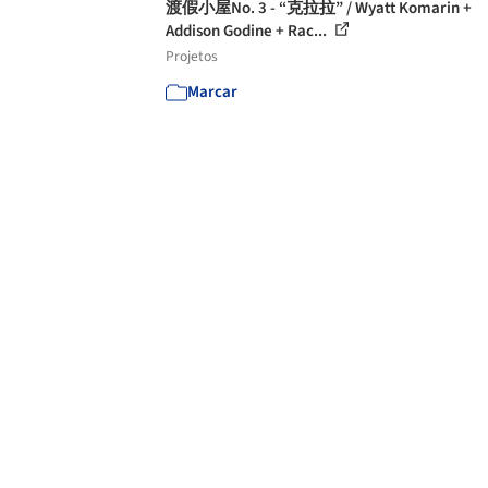
渡假小屋No. 3 - “克拉拉” / Wyatt Komarin +
Addison Godine + Rac...
Projetos
Marcar