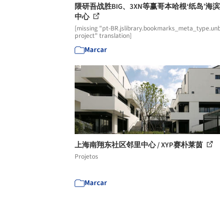
隈研吾战胜BIG、3XN等赢哥本哈根‘纸岛’海
中心
[missing "pt-BR.jslibrary.bookmarks_meta_type.unb
project" translation]
Marcar
上海南翔东社区邻里中心 / XYP赛朴莱茵
Projetos
Marcar