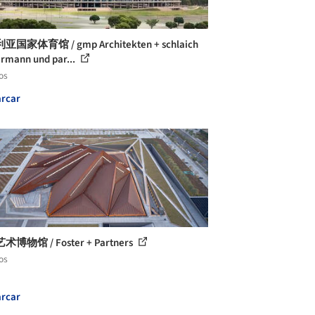
国家体育馆 / gmp Architekten + schlaich
rmann und par...
os
rcar
博物馆 / Foster + Partners
os
rcar