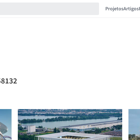
Projetos
Artigos
58132