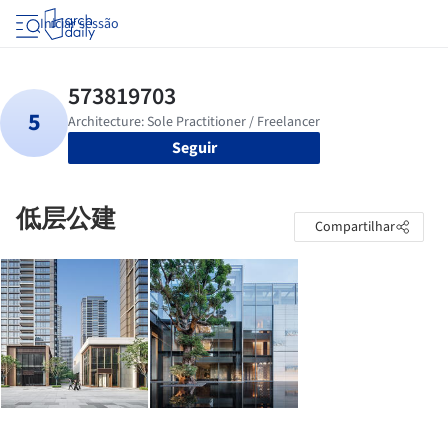
Iniciar sessão
Seguir
低层公建
Compartilhar