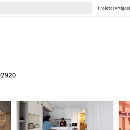
Projetos
Artigos
92920