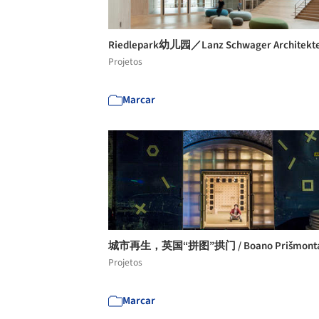
Riedlepark幼儿园／Lanz Schwager Architekt
Projetos
Marcar
城市再生，英国“拼图”拱门 / Boano Prišmont
Projetos
Marcar