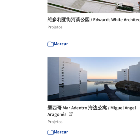
维多利亚街河滨公园 / Edwards White Architec
Projetos
Marcar
墨西哥 Mar Adentro 海边公寓 / Miguel Angel
Aragonés
Projetos
Marcar