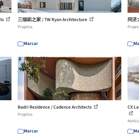
ts
三烟囱之家 / TW Ryan Architecture
同济
Projetos
Projet
Marcar
Ma
Badri Residence / Cadence Architects
CX 
Projetos
Notíci
Marcar
Ma