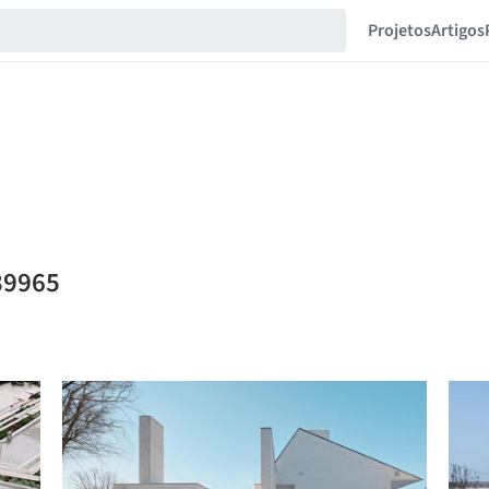
Projetos
Artigos
39965